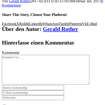
Von
Gerald Rother
|
2017-02-03T11:45:15+01:00
Februar 3rd, 2017
|
0
Kommentare
Share This Story, Choose Your Platform!
Facebook
X
Reddit
LinkedIn
WhatsApp
Tumblr
Pinterest
Vk
E-Mail
Über den Autor:
Gerald Rother
Hinterlasse einen Kommentar
Kommentar