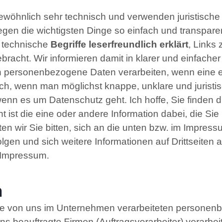
ewöhnlich sehr technisch und verwenden juristische 
egen die wichtigsten Dinge so einfach und transpare
n technische
Begriffe leserfreundlich erklärt
, Links
racht. Wir informieren damit in klarer und einfach
nn personenbezogene Daten verarbeiten, wenn eine 
lich, wenn man möglichst knappe, unklare und juristi
, wenn es um Datenschutz geht. Ich hoffe, Sie finden 
ht ist die eine oder andere Information dabei, die Si
n wir Sie bitten, sich an die unten bzw. im Impress
gen und sich weitere Informationen auf Drittseiten
m Impressum.
h
alle von uns im Unternehmen verarbeiteten personen
s beauftragte Firmen (Auftragsverarbeiter) verarb