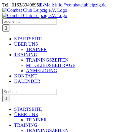
Zum
Tel.: 0163/8949695
|
E-Mail: info@combatclubleipzig.de
Inhalt
springen
Suche
nach:
STARTSEITE
ÜBER UNS
TRAINER
TRAINING
TRAININGSZEITEN
MITGLIEDSBEITRÄGE
ANMELDUNG
KONTAKT
KALENDER
Suche
nach:
STARTSEITE
ÜBER UNS
TRAINER
TRAINING
TRAININGSZEITEN