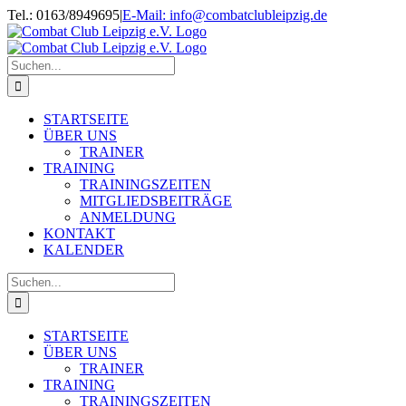
Zum
Tel.: 0163/8949695
|
E-Mail: info@combatclubleipzig.de
Inhalt
springen
Suche
nach:
STARTSEITE
ÜBER UNS
TRAINER
TRAINING
TRAININGSZEITEN
MITGLIEDSBEITRÄGE
ANMELDUNG
KONTAKT
KALENDER
Suche
nach:
STARTSEITE
ÜBER UNS
TRAINER
TRAINING
TRAININGSZEITEN